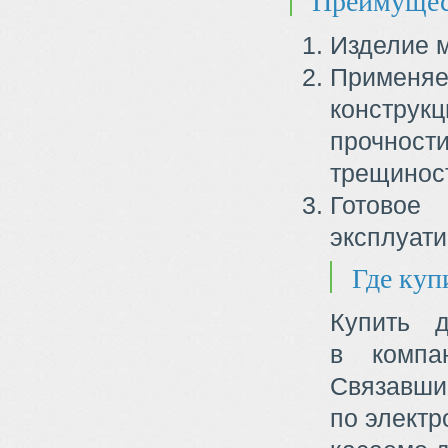
Преимущес
Изделие м
Применя
конструк
прочност
трещинос
Готово
эксплуати
Где куп
Купить 
в компа
Связавши
по элект