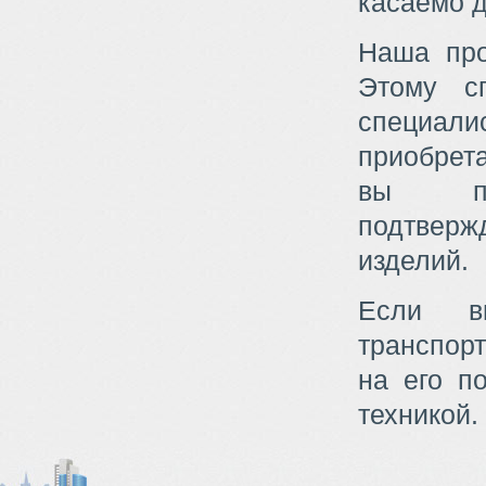
касаемо д
Наша про
Этому сп
специали
приобре
вы пол
подтвер
изделий.
Если в
транспор
на его п
техникой.