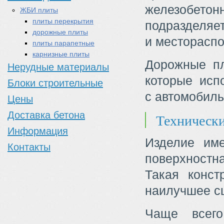
железобетон
ЖБИ плиты
плиты перекрытия
подразделяе
дорожные плиты
и месторасп
плиты парапетные
карнизные плиты
Дорожные пл
Нерудные материалы
которые исп
Блоки строительные
с автомобиль
Цены
Доставка бетона
Технически
Информация
Изделие име
Контакты
поверхност
Такая конст
наилучшее с
Чаще всего