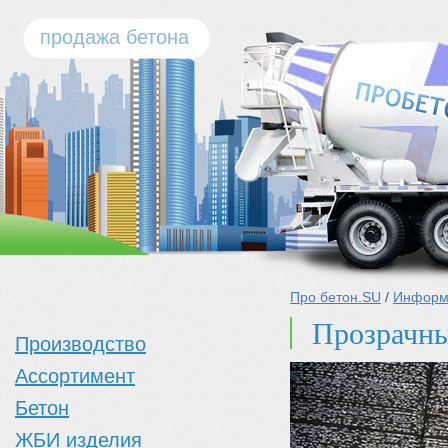
продажа бетона
Про бетон.SU
/
Информ
Прозрачны
Производство
Ассортимент
Бетон
ЖБИ изделия