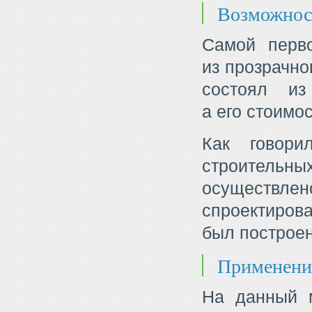
Возможност
Самой перво
из прозрачно
состоял из
а его стоимос
Как говори
строитель
осуществл
спроектиров
был построе
Применение
На данный м