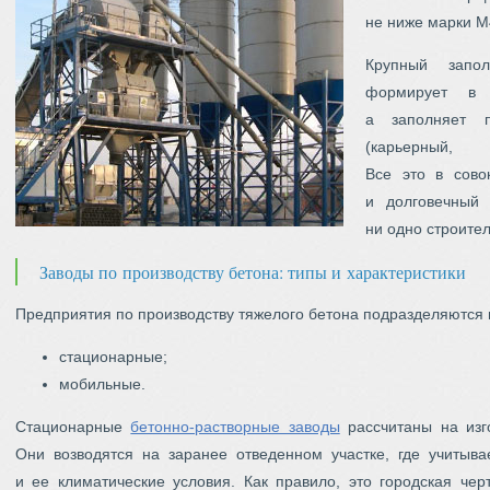
не ниже марки М
Крупный запол
формирует в 
а заполняет 
(карьерный
Все это в сово
и долговечный 
ни одно строител
Заводы по производству бетона: типы и характеристики
Предприятия по производству тяжелого бетона подразделяются н
стационарные;
мобильные.
Стационарные
бетонно-растворные заводы
рассчитаны на изг
Они возводятся на заранее отведенном участке, где учитыв
и ее климатические условия. Как правило, это городская чер