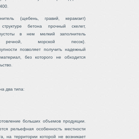
400.
нитель (щебень, гравий, керамзит)
структуре бетона прочный скелет,
пустоты в нем мелкий заполнитель
, речной, морской песок).
купности позволяет получить надежный
материал, без которого не обходится
ьство.
а два типа:
отовление больших объемов продукции.
ается рельефная особенность местности
та, на территории которой не возникает