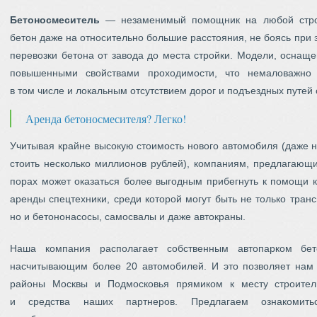
Бетоносмеситель
— незаменимый помощник на любой строй
бетон даже на относительно большие расстояния, не боясь при э
перевозки бетона от завода до места стройки. Модели, оснащ
повышенными свойствами проходимости, что немаловажно в
в том числе и локальным отсутствием дорог и подъездных путей
Аренда бетоносмесителя? Легко!
Учитывая крайне высокую стоимость нового автомобиля (даже 
стоить несколько миллионов рублей), компаниям, предлагающи
порах может оказаться более выгодным прибегнуть к помощи к
аренды спецтехники, среди которой могут быть не только тран
но и бетононасосы, самосвалы и даже автокраны.
Наша компания располагает собственным автопарком бе
насчитывающим более 20 автомобилей. И это позволяет нам
районы Москвы и Подмосковья прямиком к месту строител
и средства наших партнеров. Предлагаем ознакоми