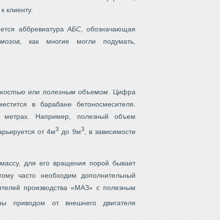
к клиенту.
яется аббревиатура
АБС
, обозначающая
мозов
, как многие могли подумать,
мкостью
или
полезным объемом
. Цифра
естится в барабане бетоносмесителя.
х метрах. Например, полезный объем
3
3
арьируется от 4м
до 9м
, в зависимости
массу, для его вращения порой бывает
тому часто необходим дополнительный
ителей производства «МАЗ» с полезным
 приводом от внешнего двигателя