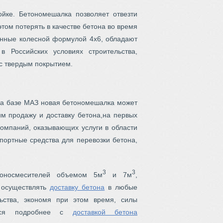
ке. Бетономешалка позволяет отвезти
том потерять в качестве бетона во время
енные колесной формулой 4x6, обладают
 Российских условиях строительства,
 с твердым покрытием.
на базе МАЗ новая бетономешалка может
м продажу и доставку бетона,на первых
омпаний, оказывающих услуги в области
спортные средства для перевозки бетона,
3
3
тоносмесителей объемом 5м
и 7м
,
 осуществлять
доставку бетона
в любые
ьства, экономя при этом время, силы
ться подробнее с
доставкой бетона