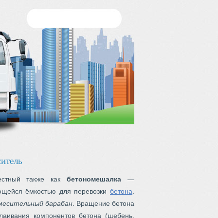
ситель
естный также как
бетономешалка
—
ающейся ёмкостью для перевозки
бетона
.
месительный барабан
. Вращение бетона
лаивания компонентов бетона (щебень,