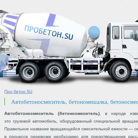
Про бетон.SU
Автобетоносмеситель, бетономешалка, бетоносме
Автобетоносмеситель (бетоносмеситель)
, в народе изв
это грузовой автомобиль, оборудованный специальной вращ
Правильное название вращающейся смесительной емкости —
с
в процессе перевозки необходимо для предотвращения расс