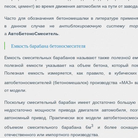
песок, цемент) во время движения автомобиля на пути от завода 
Часто для обозначения бетономешалки в литературе примен
в данном случае не
антиблокировочную систему тор
а
АвтоБетоноСмеситель
.
Емкость барабана бетоносмесителя
Емкость смесительных барабанов называют также
полезной е
полезной емкости указывает на объем бетона, который пом
Полезная емкость измеряется, как правило, в кубически
автобетоносмесителей (бетономешалок) производства «МАЗ» в
от модели.
Поскольку смесительный барабан имеет достаточно большую 
недостаточно мощности привода двигателя автомобиля, поэ
автономный привод. Практически все модели автобетоносмес
3
объемом смесительного барабана 6м
и более оснащены
отечественного или импортного производства.